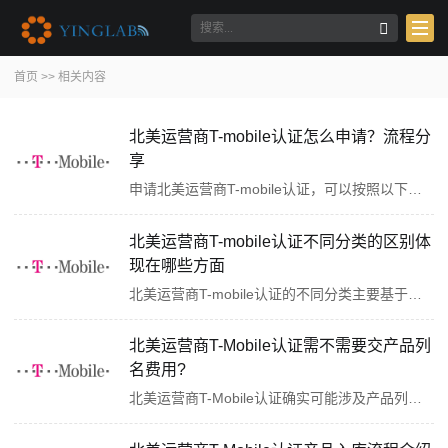
首页
>>
相关内容
北美运营商T-mobile认证怎么申请？流程分
享
申请北美运营商T-mobile认证，可以按照以下步骤进行：一、了解认证要求首先，你需要详细阅读T-mobile的认证要求和标准，确保你的产品或服务符合其规定。T-mobile的认证类型主要分为两大类：non-stock认证和stock认证。这两类认证在本质上都是为了确保产品符合···
北美运营商T-mobile认证不同分类的区别体
现在哪些方面
北美运营商T-mobile认证的不同分类主要基于产品的技术规格、使用场景和市场需求等因素进行划分。以下是T-mobile认证不同分类的主要区别：一、认证类型区别T-mobile的认证类型主要分为两大类：non-stock认证和stock认证。这两类认证在本质上都是为了确保产品符···
北美运营商T-Mobile认证需不需要交产品列
名费用?
北美运营商T-Mobile认证确实可能涉及产品列名费用，但需要注意的是，这里的“列名费用”可能并不是T-Mobile直接收取的，而是与产品通过T-Mobile认证相关的一系列费用中的一部分。具体来说，T-Mobile作为北美的一家主要通信运营商，其对进入其网络的设备或产品···