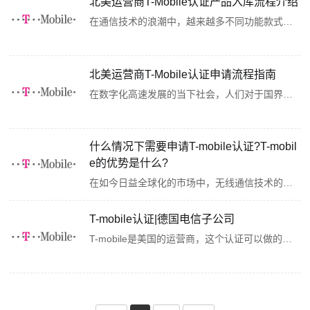
北美运营商T-Mobile认证产品入库流程介绍
在通信技术的浪潮中，越来越多不同功能款式的产品不断冒头。尤其在当下这个跨境物流发展迅速的大环境下，每一款产品都渴望在全球舞台上展现其独特的魅力。而北美市场，尤其是T-Mobile这样的顶级运营商，无疑是众多想将自家产品出口北美的制造厂商优先考虑的展···
北美运营商T-Mobile认证申请流程指南
在数字化高速发展的当下社会，人们对于国界的认知越来越自由。跨国通信已成为我们日常生活乃至工作都不可或缺的一部分。对于许多计划将产品投放到北美市场的企业或者制造厂商来说，选择一家可靠且覆盖广泛的运营商至关重要。T-Mobile，作为北美知名的通信服务···
什么情况下需要申请T-mobile认证?T-mobil
e的优势是什么?
在如今日益全球化的市场中，无线通信技术的发展日新月异，消费者的需求也变得越来越多样化。为了确保无线通信设备的兼容性和质量，许多设备制造商都选择进行T-Mobile认证。那么，什么情况下您应该考虑申请T-Mobile认证呢?让我们一起来探讨。一、什么情况下需要···
T-mobile认证|德国电信子公司
T-mobile是美国的运营商，这个认证可以做的相当于国内的移动入库。在此前需要先取得FCC认证和PTCRB认证，依具体情况而定